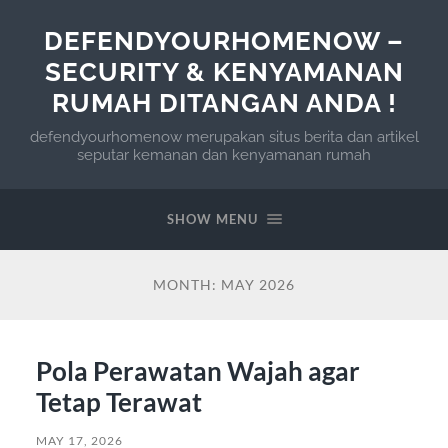
DEFENDYOURHOMENOW –
SECURITY & KENYAMANAN
RUMAH DITANGAN ANDA !
defendyourhomenow merupakan situs berita dan artikel
seputar kemanan dan kenyamanan rumah
SHOW MENU
MONTH:
MAY 2026
Pola Perawatan Wajah agar
Tetap Terawat
MAY 17, 2026