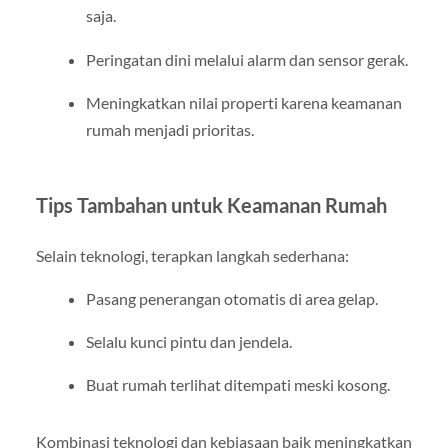
saja.
Peringatan dini melalui alarm dan sensor gerak.
Meningkatkan nilai properti karena keamanan
rumah menjadi prioritas.
Tips Tambahan untuk Keamanan Rumah
Selain teknologi, terapkan langkah sederhana:
Pasang penerangan otomatis di area gelap.
Selalu kunci pintu dan jendela.
Buat rumah terlihat ditempati meski kosong.
Kombinasi teknologi dan kebiasaan baik meningkatkan