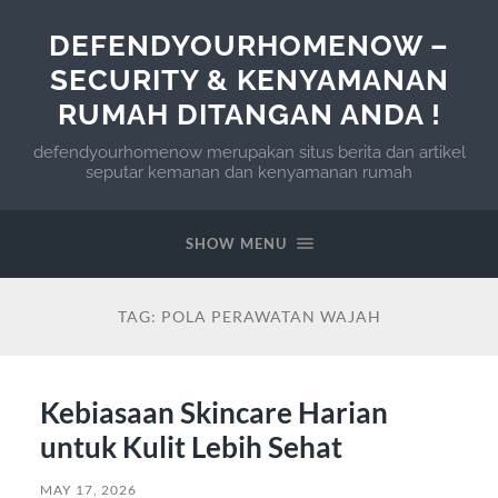
DEFENDYOURHOMENOW –
SECURITY & KENYAMANAN
RUMAH DITANGAN ANDA !
defendyourhomenow merupakan situs berita dan artikel
seputar kemanan dan kenyamanan rumah
SHOW MENU
TAG:
POLA PERAWATAN WAJAH
Kebiasaan Skincare Harian
untuk Kulit Lebih Sehat
MAY 17, 2026